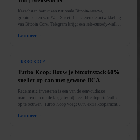
Juli | Nieuwsbrief
Kazachstan bouwt een nationale Bitcoin-reserve,
grootmachten van Wall Street financieren de ontwikkeling
van Bitcoin Core, Telegram krijgt een self-custody-wallet,
BankID komt in de app, en goud verboden in de VS.
Lees meer →
TURBO KOOP
Turbo Koop: Bouw je bitcoinstack 60%
sneller op dan met gewone DCA
Regelmatig investeren is een van de eenvoudigste
manieren om op de lange termijn een bitcoinportefeuille
op te bouwen. Turbo Koop voegt 60% extra koopkracht
toe aan elke aankoop.
Lees meer →