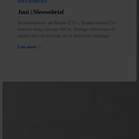
NIEUWSBRIEF
Juni | Nieuwsbrief
Recorduitstroom uit Bitcoin-ETF's, Binance schaalt EU-
diensten terug vanwege MiCA, Strategy verliest kort de
pariteit met zijn bitcoins, en de bearmarkt uitgelegd.
Lees meer →
LEER MET INVITY
Vergroot je Bitcoin-kennis
Materiaal voor zowel eerste kopers als ervaren stackers. Geen hype,
geen koersvoorspellingen — kaders en helder denken.