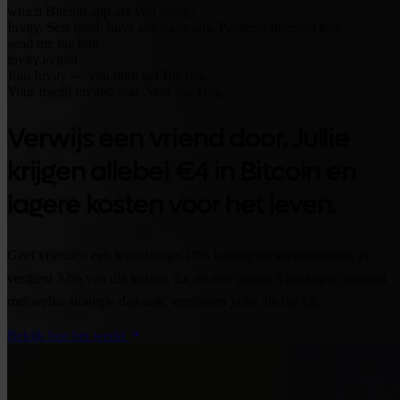
which Bitcoin app are you using?
Invity. Sets itself, buys automatically. Properly licensed too.
send me the link
invity.io/join
Join Invity — you both get Bitcoin.
Your friend invited you. Start stacking.
Verwijs een vriend door. Jullie
krijgen allebei €4 in Bitcoin en
lagere kosten voor het leven.
Geef vrienden een levenslange 10% korting op servicekosten, jij
verdient 33% van die kosten. En als een vriend 3 aankopen voltooit
met welke strategie dan ook, verdienen jullie allebei €4.
Bekijk hoe het werkt