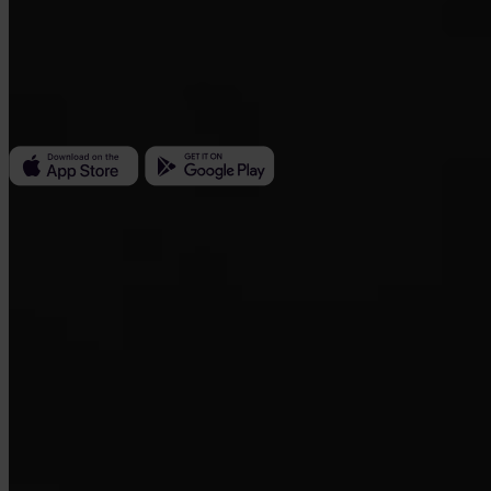
Invity Finance s.r.o.
Kundratka 2359/17a 180 00 Praag 8 Tsjechië
Bedrijfs-ID: 223 69 775
Invity
Persoonlijk
Zakelijk
Leningen
Turbo Koop
Verdien Bitcoin
Private
Company
Over ons
Juridisch
Blog