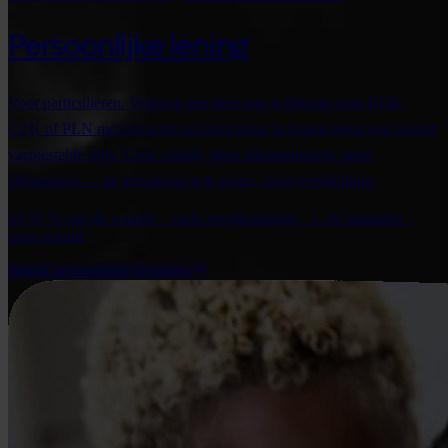
Persoonlijke lening
Voor particulieren. Verkoop een deel van je Bitcoin voor EUR,
CZK of PLN met het recht om hem terug te kopen tegen een vooraf
vastgestelde prijs. Geen schuld, geen inkomenstoets, geen
aflossingen — de terugkoop is je keuze, geen verplichting.
tot 50 % van de waarde · vaste terugkoopprijs · 1–36 maanden ·
geen schuld
Bekijk persoonlijke leningen