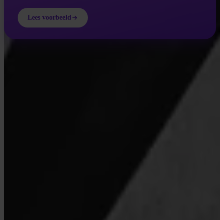
Lees voorbeeld
INVITY ACADEMY
Word slimmer over Bitcoin
Korte lessen, quizzen en praktische frameworks direct in de app.
Door Academy te bezoeken ga je akkoord met het ontvangen van
marketing- en product-e-mails van ons. Op elk moment afmelden. Zie
ons
Privacybeleid
.