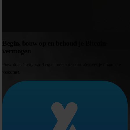
Begin, bouw op en behoud je Bitcoin-
vermogen
Download Invity vandaag en neem de controle over je financiële
toekomst.