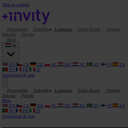
Skip to content
Persoonlijk
Zakelijk
Leningen
Turbo Koop
Verdien
Bitcoin
Private
Blog
NL
EN
CS
DE
PL
HU
NL
SV
FI
ES
PT
FR
IT
Download de app
Persoonlijk
Zakelijk
Leningen
Turbo Koop
Verdien
Bitcoin
Private
Blog
EN
CS
DE
PL
HU
NL
SV
FI
ES
PT
FR
IT
Download de app