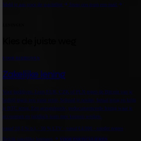
Meld je aan voor de wachtlijst
Stuur ons team een mail
LENINGEN
Kies de juiste weg
VOOR BEDRIJVEN
Zakelijke lening
Voor bedrijven. Leen EUR, CZK of PLN tegen de Bitcoin van je
bedrijf tegen een vaste rente, behoud je positie, betaal terug en krijg
je BTC terug. Een gereguleerde, gedocumenteerde lening waar je
accountant en juridisch team mee kunnen werken.
vanaf 10,5 % p.j. · 50 % LTV · vanaf €4.000 · zonder regres
Bekijk zakelijke leningen
VOOR PARTICULIEREN