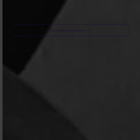
Email
Bezoek Academy
Veelgestelde vragen
FAQ
Is Invity gelicentieerd en gereguleerd?