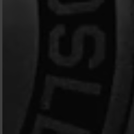
Welke fees rekent Invity?