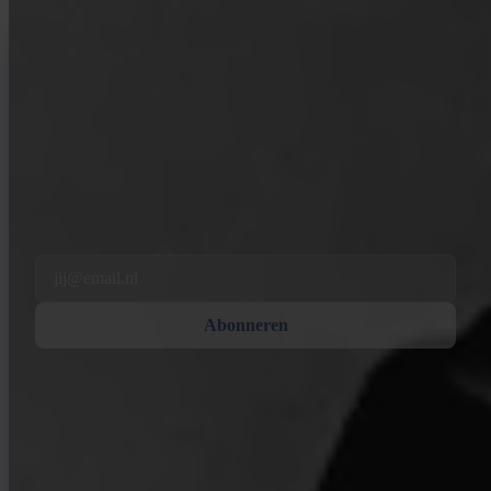
INVITY NEWSLETTER
Rechtstreeks van Invity
Onze regelmatige update — wat er speelt in Bitcoin, financiën en bij
Invity.
Door je te abonneren ga je akkoord met het ontvangen van marketing-
en product-e-mails van ons. Op elk moment afmelden. Zie ons
Privacybeleid
.
Email
Abonneren