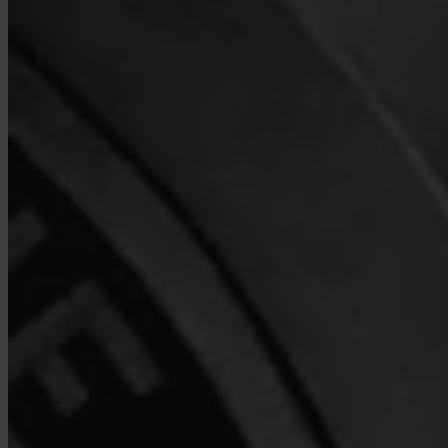
Ja. Invity Finance s.r.o. werkt onder een EU-financiële licentie met
volledige MiCA-naleving. Je activiteit wordt beschermd door
dezelfde regels als elke gereguleerde financiële dienst in de
Europese Unie.
Hoe verschilt Invity van een exchange?