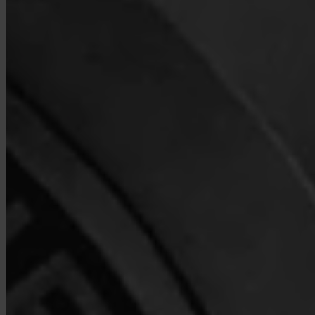
Ja. Invity Finance s.r.o. agiert unter EU-Finanzlizenz mit voller
MiCA-Konformität. Deine Aktivität ist durch dieselben Regeln
geschützt wie jeder regulierte Finanzdienstleister in der
Europäischen Union.