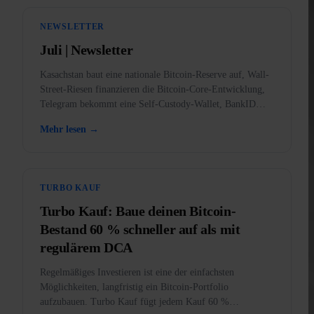
NEWSLETTER
Juli | Newsletter
Kasachstan baut eine nationale Bitcoin-Reserve auf, Wall-
Street-Riesen finanzieren die Bitcoin-Core-Entwicklung,
Telegram bekommt eine Self-Custody-Wallet, BankID
kommt in die App, und warum Gold in den USA verboten
Mehr lesen →
war.
TURBO KAUF
Turbo Kauf: Baue deinen Bitcoin-
Bestand 60 % schneller auf als mit
regulärem DCA
Regelmäßiges Investieren ist eine der einfachsten
Möglichkeiten, langfristig ein Bitcoin-Portfolio
aufzubauen. Turbo Kauf fügt jedem Kauf 60 %