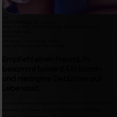
Jan
which Bitcoin app are you using?
Invity. Sets itself, buys automatically. Properly licensed too.
send me the link
invity.io/join
Join Invity — you both get Bitcoin.
Your friend invited you. Start stacking.
Empfiehl einen Freund. Ihr
bekommt beide €4 in Bitcoin
und niedrigere Gebühren auf
Lebenszeit.
Schenke Freunden lebenslang 10 % Rabatt auf Servicegebühren, du
bekommst 33 % davon. Und wenn ein Freund mit beliebiger
Strategie 3 Käufe abschließt, gibt es für euch beide €4.