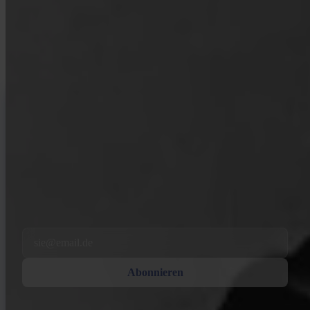
Ressourcen für Erstkäufer und erfahrene Stacker. Kein Hype, keine
Kursprognosen — nur Frameworks und klares Denken.
INVITY NEWSLETTER
Direkt von Invity
Unsere regelmäßige Nachricht — was bei Bitcoin, Finanzen und bei
Invity los ist.
Mit dem Abonnieren stimmst du zu, Marketing- und Produkt-E-Mails
von uns zu erhalten. Jederzeit abbestellen. Siehe unsere
Datenschutzerklärung
.
Email
Abonnieren