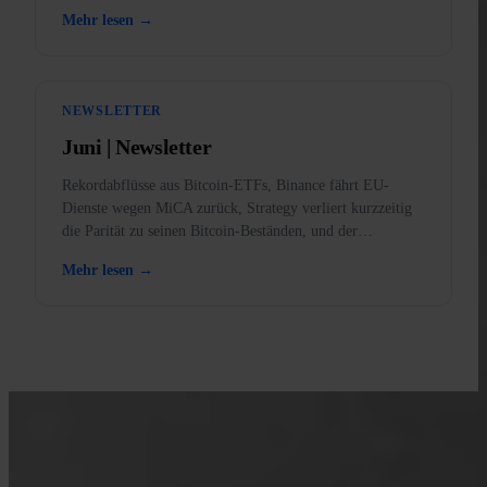
zusätzliche Kaufkraft hinzu.
Mehr lesen →
NEWSLETTER
Juni | Newsletter
Rekordabflüsse aus Bitcoin-ETFs, Binance fährt EU-
Dienste wegen MiCA zurück, Strategy verliert kurzzeitig
die Parität zu seinen Bitcoin-Beständen, und der
Bärenmarkt erklärt.
Mehr lesen →
MIT INVITY LERNEN
Erweitere dein Bitcoin-Wissen