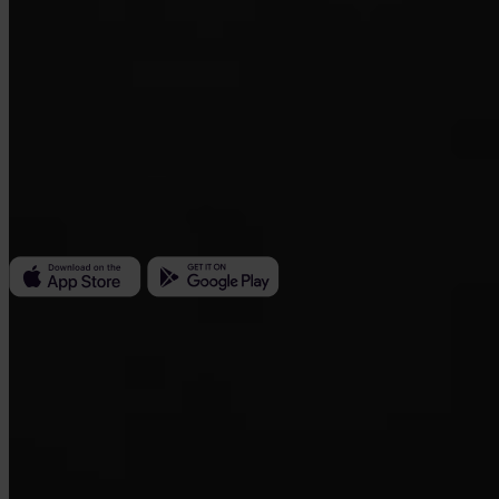
Invity Finance s.r.o.
Kundratka 2359/17a 180 00 Prag 8 Tschechische Republik
Unternehmens-ID: 223 69 775
Invity
Persönlich
Unternehmen
Kredite
Turbo Kauf
Bitcoin verdienen
Private