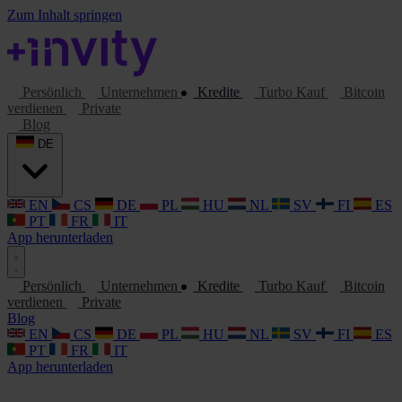
Zum Inhalt springen
Persönlich
Unternehmen
Kredite
Turbo Kauf
Bitcoin
verdienen
Private
Blog
DE
EN
CS
DE
PL
HU
NL
SV
FI
ES
PT
FR
IT
App herunterladen
Persönlich
Unternehmen
Kredite
Turbo Kauf
Bitcoin
verdienen
Private
Blog
EN
CS
DE
PL
HU
NL
SV
FI
ES
PT
FR
IT
App herunterladen