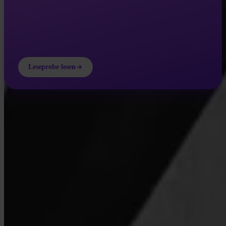
Leseprobe lesen
INVITY ACADEMY
Mehr über Bitcoin lernen
Kurze Lektionen, Quizze und praxisnahe Frameworks direkt in der
App.