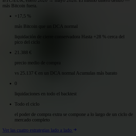
BTC/EUR, enero 2020 → mayo 2026. El mismo dinero dentro —
más Bitcoin fuera.
+17,5 %
más Bitcoin que un DCA normal
liquidación de cierre conservadora Hasta +28 % cerca del
pico del ciclo
21.388 €
precio medio de compra
vs 25.137 € en un DCA normal Acumulas más barato
0
liquidaciones en todo el backtest
Todo el ciclo
el poder de compra extra se compone a lo largo de un ciclo de
mercado completo
Ver las cuatro estrategias lado a lado