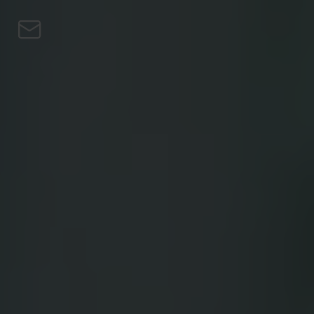
Saltar al contenido
Personal
Empresas
Préstamos
Turbo Compra
Gana
Bitcoin
Private
Blog
ES
EN
CS
DE
PL
HU
NL
SV
FI
ES
PT
FR
IT
Descargar la app
Personal
Empresas
Préstamos
Turbo Compra
Gana
Bitcoin
Private
Blog
EN
CS
DE
PL
HU
NL
SV
FI
ES
PT
FR
IT
Descargar la app