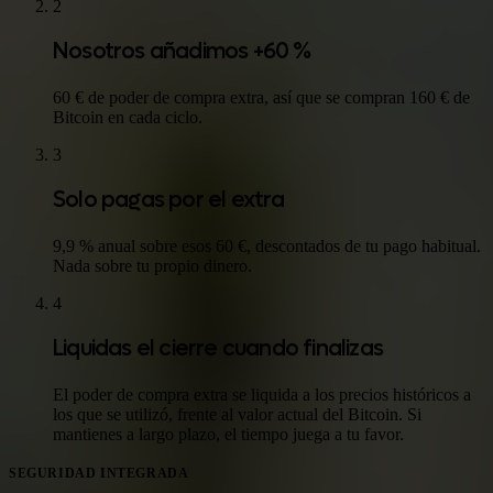
2
Nosotros añadimos +60 %
60 € de poder de compra extra, así que se compran 160 € de
Bitcoin en cada ciclo.
3
Solo pagas por el extra
9,9 % anual sobre esos 60 €, descontados de tu pago habitual.
Nada sobre tu propio dinero.
4
Liquidas el cierre cuando finalizas
El poder de compra extra se liquida a los precios históricos a
los que se utilizó, frente al valor actual del Bitcoin. Si
mantienes a largo plazo, el tiempo juega a tu favor.
SEGURIDAD INTEGRADA