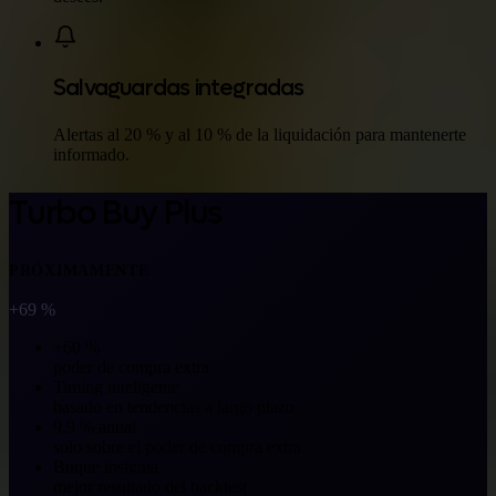
Salvaguardas integradas
Alertas al 20 % y al 10 % de la liquidación para mantenerte
informado.
Turbo Buy Plus
PRÓXIMAMENTE
+69 %
+60 %
poder de compra extra
Timing inteligente
basado en tendencias a largo plazo
9,9 % anual
solo sobre el poder de compra extra
Buque insignia
mejor resultado del backtest