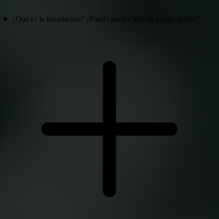
¿Qué es la liquidación? ¿Puedo perder más de lo que aporté?