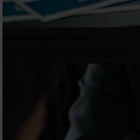
Elk product, op jouw voorwaarden
Turbo Buy, terugkerende aankopen, Zakelijke leningen, Cash Out
— opgebouwd rond jouw positie, niet rond standaardlimieten.