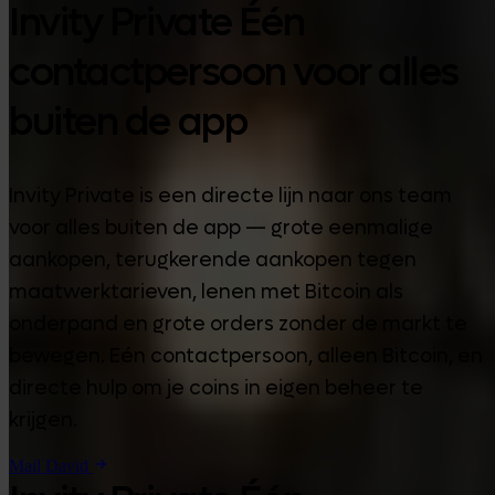
Invity Private Één
contactpersoon voor alles
buiten de app
Invity Private is een directe lijn naar ons team
voor alles buiten de app — grote eenmalige
aankopen, terugkerende aankopen tegen
maatwerktarieven, lenen met Bitcoin als
onderpand en grote orders zonder de markt te
bewegen. Eén contactpersoon, alleen Bitcoin, en
directe hulp om je coins in eigen beheer te
krijgen.
Mail David