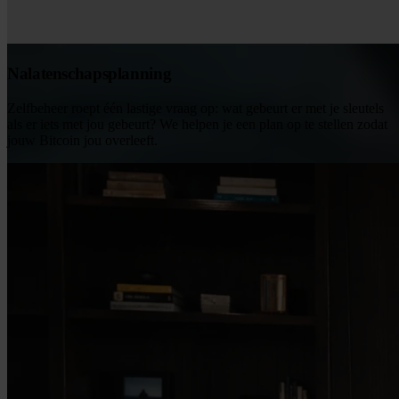
Nalatenschapsplanning
Zelfbeheer roept één lastige vraag op: wat gebeurt er met je sleutels
als er iets met jou gebeurt? We helpen je een plan op te stellen zodat
jouw Bitcoin jou overleeft.