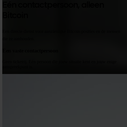
Eén contactpersoon, alleen
Bitcoin
Een directe dienst voor aanzienlijke Bitcoin-posities en de mensen
die ze aanhouden.
Een vaste contactpersoon
Geen ticketrij. Eén persoon die jouw situatie kent en jouw enige
aanspreekpunt is.