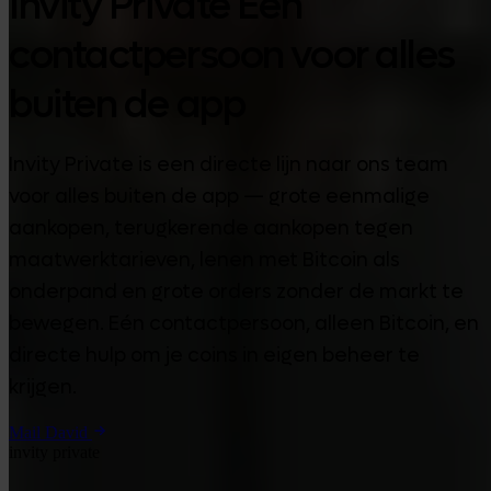
Invity Private Één
contactpersoon voor alles
buiten de app
Invity Private is een directe lijn naar ons team
voor alles buiten de app — grote eenmalige
aankopen, terugkerende aankopen tegen
maatwerktarieven, lenen met Bitcoin als
onderpand en grote orders zonder de markt te
bewegen. Eén contactpersoon, alleen Bitcoin, en
directe hulp om je coins in eigen beheer te
krijgen.
Mail David
invity private