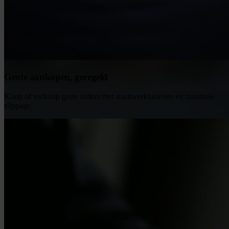
Grote aankopen, geregeld
Koop of verkoop grote orders met maatwerktarieven en minimale
slippage.