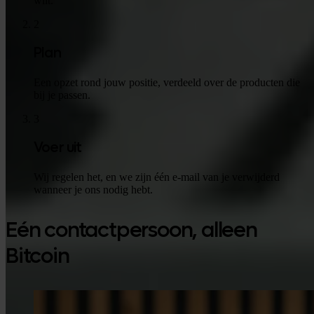
wilt.
2
Plan
Een opzet rond jouw positie, verdeeld over de producten die
bij je passen.
3
Voer uit
Wij regelen het, en we zijn één e-mail van je verwijderd
wanneer je ons nodig hebt.
Eén contactpersoon, alleen
Bitcoin