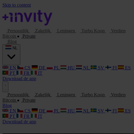
Skip to content
Persoonlijk
Zakelijk
Leningen
Turbo Koop
Verdien
Bitcoin
Private
Blog
NL
EN
CS
DE
PL
HU
NL
SV
FI
ES
PT
FR
IT
Download de app
Persoonlijk
Zakelijk
Leningen
Turbo Koop
Verdien
Bitcoin
Private
Blog
EN
CS
DE
PL
HU
NL
SV
FI
ES
PT
FR
IT
Download de app