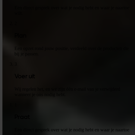
Een direct gesprek over wat je nodig hebt en waar je naartoe
wilt.
2
Plan
Een opzet rond jouw positie, verdeeld over de producten die
bij je passen.
3
Voer uit
Wij regelen het, en we zijn één e-mail van je verwijderd
wanneer je ons nodig hebt.
1
Praat
Een direct gesprek over wat je nodig hebt en waar je naartoe