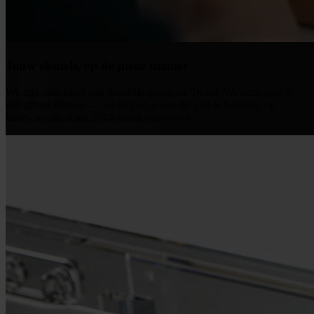
Jouw sleutels, op de juiste manier
We zijn onderdeel van dezelfde groep als Trezor. We verkopen je
niet alleen Bitcoin — we helpen je om die zelf te beheren, op
hardware die sinds 2014 wordt vertrouwd.