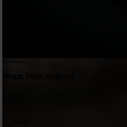
hoe het werkt
Praat. Plan. Voer uit.
Een helder pad van het eerste gesprek tot doorlopende
ondersteuning — geen portalen, geen menu's, geen wachtrijen.
1
Praat