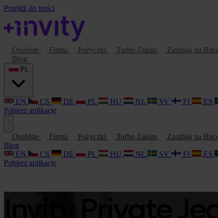
Przejdź do treści
Osobiste
Firma
Pożyczki
Turbo Zakup
Zarabiaj na Bitc
Blog
PL
EN
CS
DE
PL
HU
NL
SV
FI
ES
Pobierz aplikację
Osobiste
Firma
Pożyczki
Turbo Zakup
Zarabiaj na Bitc
Blog
EN
CS
DE
PL
HU
NL
SV
FI
ES
Pobierz aplikację
Invity Private J