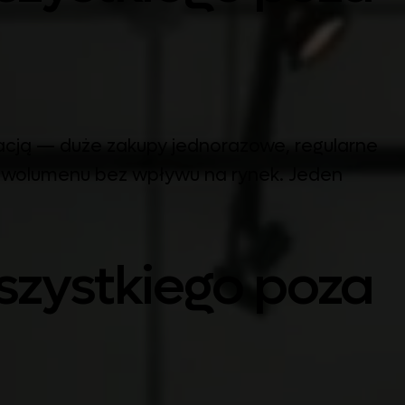
kacją — duże zakupy jednorazowe, regularne
e wolumenu bez wpływu na rynek. Jeden
wszystkiego poza