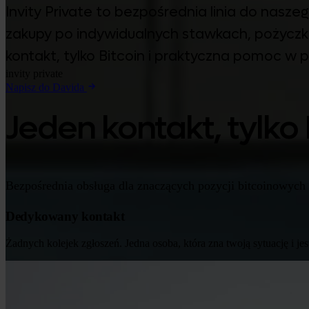
Invity Private to bezpośrednia linia do nas
zakupy po indywidualnych stawkach, pożyczk
kontakt, tylko Bitcoin i praktyczna pomoc w 
invity private
Napisz do Davida
Jeden kontakt, tylko 
Bezpośrednia obsługa dla znaczących pozycji bitcoinowych i 
Dedykowany kontakt
Żadnych kolejek zgłoszeń. Jedna osoba, która zna twoją sytuację i 