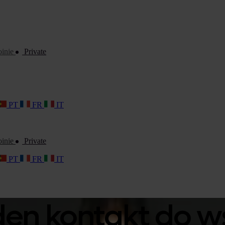
oinie
Private
PT
FR
IT
oinie
Private
PT
FR
IT
eden kontakt do 