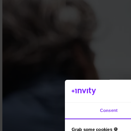
Consent
Grab some cookies 🍪