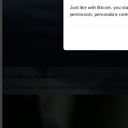
Just like with Bitcoin, you st
permission, personalize conte
Duże zakupy, obsłużone
Kup lub sprzedaj wolumen po indywidualnej cenie, z minimalnym po