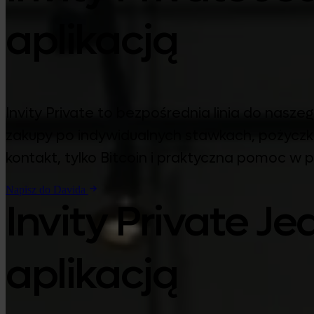
aplikacją
Invity Private to bezpośrednia linia do nas
zakupy po indywidualnych stawkach, pożyczk
kontakt, tylko Bitcoin i praktyczna pomoc w 
Napisz do Davida
Invity Private J
aplikacją