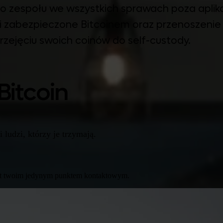
zego zespołu we wszystkich sprawach poza apli
i zabezpieczone Bitcoinem oraz przenoszeni
przejęciu swoich coinów do self-custody.
Bitcoin
ludzi, którzy je trzymają.
jest twoim jedynym punktem kontaktowym.