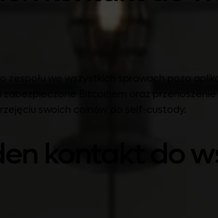
zego zespołu we wszystkich sprawach poza apli
i zabezpieczone Bitcoinem oraz przenoszeni
przejęciu swoich coinów do self-custody.
eden kontakt do 