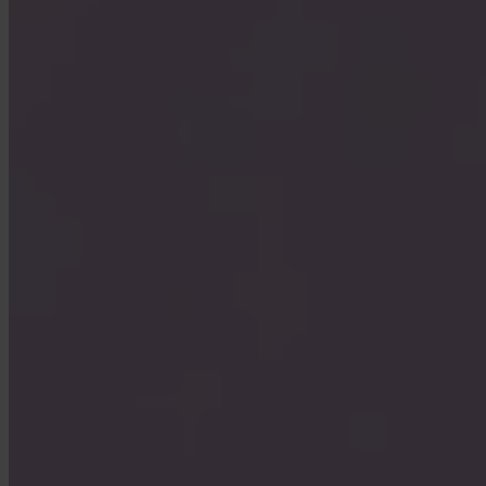
Invity Finance s.r.o.
Kundratka 2359/17a 180 00 Prag 8 Tschechische Republik
Unternehmens-ID: 223 69 775