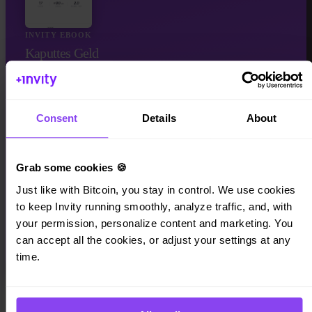
INVITY EBOOK
Kaputtes Geld
Ein 51-seitiger Leitfaden, warum Geld kaputt ist — und was als
Nächstes kommt. Kostenlos.
Consent
Details
About
Grab some cookies 🍪
Just like with Bitcoin, you stay in control. We use cookies 
to keep Invity running smoothly, analyze traffic, and, with 
your permission, personalize content and marketing. You 
can accept all the cookies, or adjust your settings at any 
Leseprobe lesen
time.