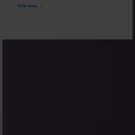
Bärenmarkt erklärt.
Mehr lesen →
MIT INVITY LERNEN
Erweitere dein Bitcoin-Wissen
Ressourcen für Erstkäufer und erfahrene Stacker. Kein Hype, keine
Kursprognosen — nur Frameworks und klares Denken.
INVITY NEWSLETTER
Direkt von Invity
Unsere regelmäßige Nachricht — was bei Bitcoin, Finanzen und bei