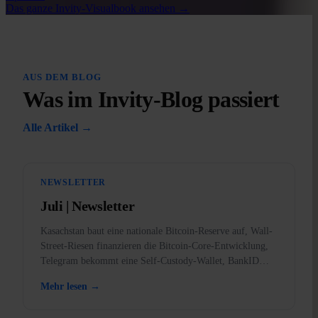
Das ganze Invity-Visualbook ansehen
→
AUS DEM BLOG
Was im Invity-Blog passiert
Alle Artikel →
NEWSLETTER
Juli | Newsletter
Kasachstan baut eine nationale Bitcoin-Reserve auf, Wall-
Street-Riesen finanzieren die Bitcoin-Core-Entwicklung,
Telegram bekommt eine Self-Custody-Wallet, BankID
kommt in die App, und warum Gold in den USA verboten
Mehr lesen →
war.