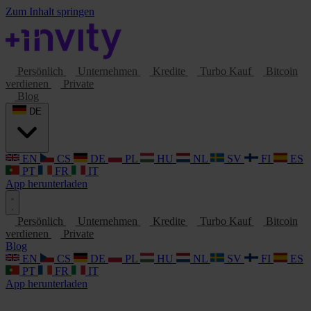
Zum Inhalt springen
Persönlich
Unternehmen
Kredite
Turbo Kauf
Bitcoin
verdienen
Private
Blog
DE
EN
CS
DE
PL
HU
NL
SV
FI
ES
PT
FR
IT
App herunterladen
Persönlich
Unternehmen
Kredite
Turbo Kauf
Bitcoin
verdienen
Private
Blog
EN
CS
DE
PL
HU
NL
SV
FI
ES
PT
FR
IT
App herunterladen