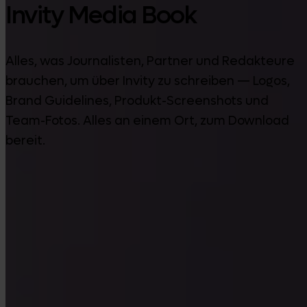
Invity Media Book
Alles, was Journalisten, Partner und Redakteure
brauchen, um über Invity zu schreiben — Logos,
Brand Guidelines, Produkt-Screenshots und
Team-Fotos. Alles an einem Ort, zum Download
bereit.