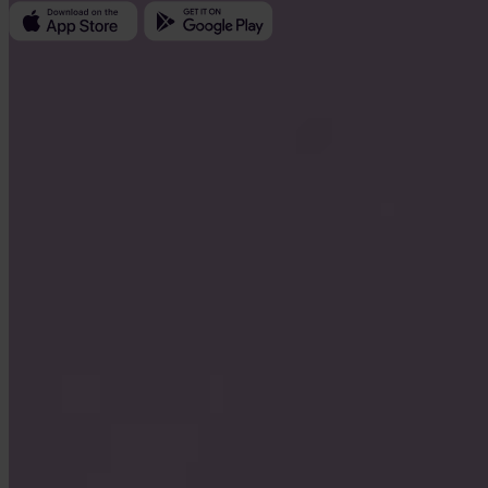
Invity
Persönlich
Unternehmen
Kredite
Turbo Kauf
Bitcoin verdienen
Private
Company
Über uns
Rechtliches
Blog
Medien
Affiliate
Karriere
Kontakt
Datenschutzerklärung
Allgemeine Geschäftsbedingungen
Cookie-
Richtlinie
Cookie-Einstellungen