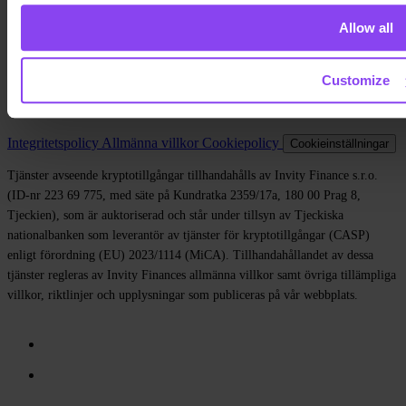
Om oss
Allow all
Juridiskt
Blogg
Media
Affiliate
Customize
Karriär
Kontakt
Integritetspolicy
Allmänna villkor
Cookiepolicy
Cookieinställningar
Tjänster avseende kryptotillgångar tillhandahålls av Invity Finance s.r.o.
(ID-nr 223 69 775, med säte på Kundratka 2359/17a, 180 00 Prag 8,
Tjeckien), som är auktoriserad och står under tillsyn av Tjeckiska
nationalbanken som leverantör av tjänster för kryptotillgångar (CASP)
enligt förordning (EU) 2023/1114 (MiCA). Tillhandahållandet av dessa
tjänster regleras av Invity Finances allmänna villkor samt övriga tillämpliga
villkor, riktlinjer och upplysningar som publiceras på vår webbplats.