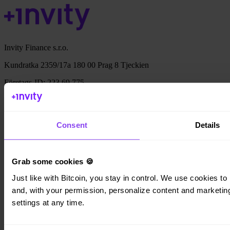
Invity Finance s.r.o.
Kundratka 2359/17a 180 00 Prag 8 Tjeckien
Företags-ID: 223 69 775
Consent
Details
Invity
Personligt
Företag
Grab some cookies 🍪
Lån
Just like with Bitcoin, you stay in control. We use cookies to 
Turbo Köp
Tjäna Bitcoin
and, with your permission, personalize content and marketing.
Private
settings at any time.
Company