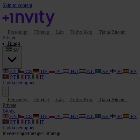
Skip to content
Personligt
Företag
Lån
Turbo Köp
Tjäna Bitcoin
Private
Blogg
SV
EN
CS
DE
PL
HU
NL
SV
FI
ES
PT
FR
IT
Ladda ner appen
Personligt
Företag
Lån
Turbo Köp
Tjäna Bitcoin
Private
Blogg
EN
CS
DE
PL
HU
NL
SV
FI
ES
PT
FR
IT
Ladda ner appen
Investeringsstrategier
Strategi