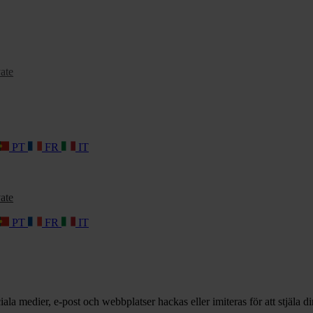
ate
PT
FR
IT
ate
PT
FR
IT
a medier, e-post och webbplatser hackas eller imiteras för att stjäla di