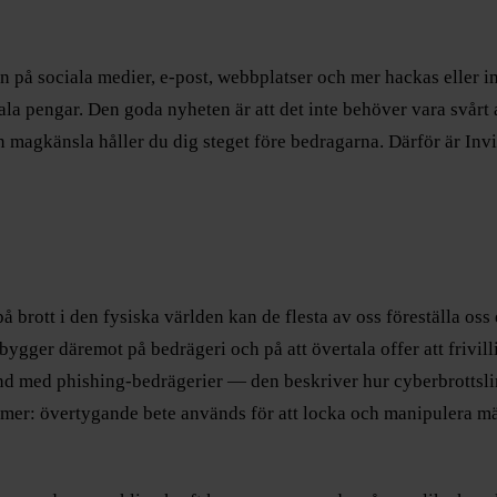
 på sociala medier, e-post, webbplatser och mer hackas eller im
tala pengar. Den goda nyheten är att det inte behöver vara svårt
n magkänsla håller du dig steget före bedragarna. Därför är Invi
på brott i den fysiska världen kan de flesta av oss föreställa o
bygger däremot på bedrägeri och på att övertala offer att frivil
nd med phishing-bedrägerier — den beskriver hur cyberbrottsli
mmer: övertygande bete används för att locka och manipulera mä