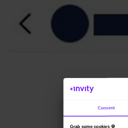
Consent
Grab some cookies 🍪