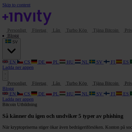
Skip to content
Personligt
Företag
Lån
Turbo Köp
Tjäna Bitcoin
Priv
Blogg
SV
EN
CS
DE
PL
HU
NL
SV
FI
ES
Ladda ner appen
Personligt
Företag
Lån
Turbo Köp
Tjäna Bitcoin
Priv
Blogg
EN
CS
DE
PL
HU
NL
SV
FI
ES
Ladda ner appen
Bitcoin
Utbildning
Så känner du igen och undviker 5 typer av phishing
När kryptopriserna stiger ökar även bedrägeriförsöken. Konton på social