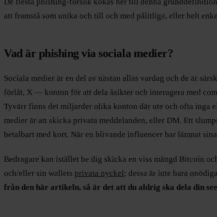
De flesta phishing-försök kokas ner till denna grunddefiniti
att framstå som unika och till och med pålitliga, eller helt en
Vad är phishing via sociala medier?
Sociala medier är en del av nästan allas vardag och de är särsk
förlåt, X — konton för att dela åsikter och interagera med co
Tyvärr finns det miljarder olika konton där ute och ofta inga 
medier är att skicka privata meddelanden, eller DM. Ett slumpmä
betalbart med kort. När en blivande influencer har lämnat sina
Bedragare kan istället be dig skicka en viss mängd Bitcoin och 
och/eller sin wallets
privata nyckel
; dessa är inte bara onödig
från den här artikeln, så är det att du aldrig ska dela din s