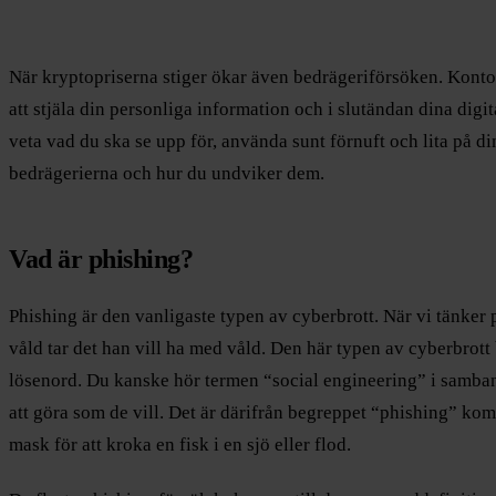
När kryptopriserna stiger ökar även bedrägeriförsöken. Konton
att stjäla din personliga information och i slutändan dina digi
veta vad du ska se upp för, använda sunt förnuft och lita på di
bedrägerierna och hur du undviker dem.
Vad är phishing?
Phishing är den vanligaste typen av cyberbrott. När vi tänker 
våld tar det han vill ha med våld. Den här typen av cyberbrott 
lösenord. Du kanske hör termen “social engineering” i samba
att göra som de vill. Det är därifrån begreppet “phishing” ko
mask för att kroka en fisk i en sjö eller flod.