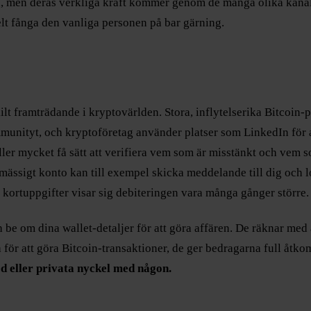
on, men deras verkliga kraft kommer genom de många olika kanal
kelt fånga den vanliga personen på bar gärning.
ilt framträdande i kryptovärlden. Stora, inflytelserika Bitcoin-p
mmunityt, och kryptoföretag använder platser som LinkedIn för 
eller mycket få sätt att verifiera vem som är misstänkt och vem 
ssigt konto kan till exempel skicka meddelande till dig och lova
 kortuppgifter visar sig debiteringen vara många gånger större.
be om dina wallet-detaljer för att göra affären. De räknar med a
a för att göra Bitcoin-transaktioner, de ger bedragarna full åtko
eed eller privata nyckel med någon.