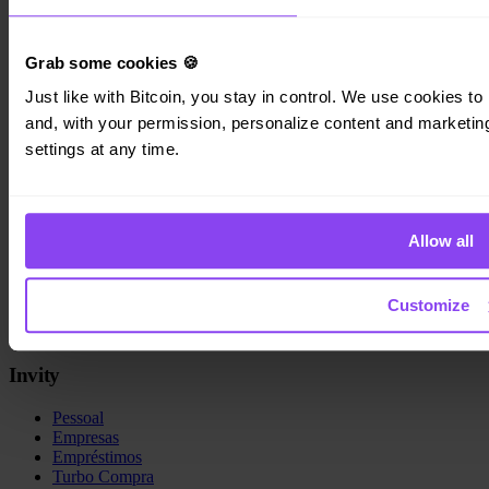
Como manter-se seguro com a Turbo Compra
Grab some cookies 🍪
6 de junho de 2026
Ler →
Just like with Bitcoin, you stay in control. We use cookies to 
and, with your permission, personalize content and marketing.
settings at any time.
Invity Finance s.r.o.
Kundratka 2359/17a 180 00 Praga 8 República Checa
Allow all
ID da empresa: 223 69 775
Customize
Invity
Pessoal
Empresas
Empréstimos
Turbo Compra