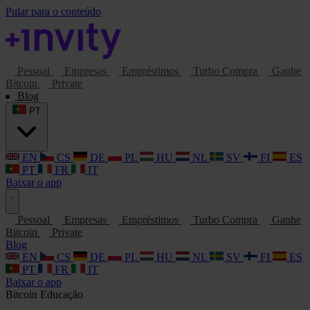
Pular para o conteúdo
Pessoal
Empresas
Empréstimos
Turbo Compra
Ganhe
Bitcoin
Private
Blog
PT
EN
CS
DE
PL
HU
NL
SV
FI
ES
PT
FR
IT
Baixar o app
Pessoal
Empresas
Empréstimos
Turbo Compra
Ganhe
Bitcoin
Private
Blog
EN
CS
DE
PL
HU
NL
SV
FI
ES
PT
FR
IT
Baixar o app
Bitcoin
Educação