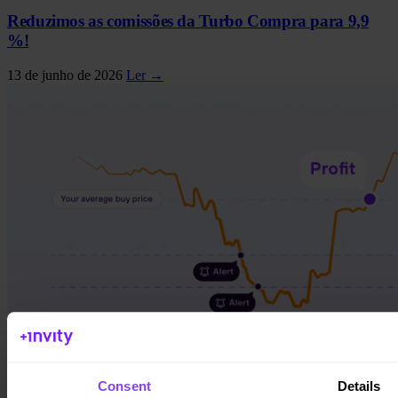
Reduzimos as comissões da Turbo Compra para 9,9
%!
13 de junho de 2026
Ler →
Consent
Details