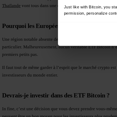
Thaïlande
vont tous dans une direction similaire.
Just like with Bitcoin, you st
permission, personalize conte
Pourquoi les Européens devraient-ils s’intér
Une région notable absente de la liste ci-dessus est l’Union 
particulier. Malheureusement, aucun véritable ETF Bitcoin n’
premiers petits pas.
Il faut tout de même garder à l’esprit que le marché crypto es
investisseurs du monde entier.
Devrais-je investir dans des ETF Bitcoin ?
In fine, c’est une décision que vous devez prendre vous-même 
peuvent être un bon moyen pour les investisseurs plus prudents