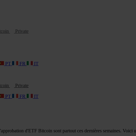
tcoin
Private
PT
FR
IT
tcoin
Private
PT
FR
IT
robation d'ETF Bitcoin sont partout ces dernières semaines. Voici un é