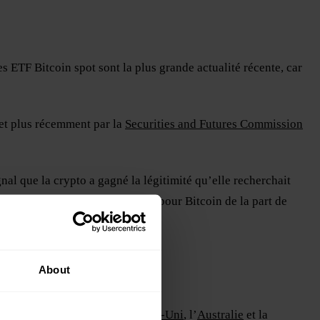
s ETF Bitcoin spot sont la plus grande actualité récente, car
et plus récemment par la
Securities and Futures Commission
gnal que la crypto a gagné la légitimité qu’elle recherchait
 en bref, davantage de demande pour Bitcoin de la part de
 des prix.
About
oin et Ethereum, et le
Royaume-Uni
, l’
Australie
et la