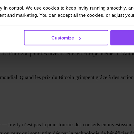
ay in control. We use cookies to keep Invity running smoothly, anal
nt and marketing. You can accept all the cookies, or adjust your
esser aux ETF Bitcoin ?
Customize
européenne. Les régulateurs européens jouent une carte beaucoup
est à l’horizon pour les investisseurs en Europe, même si l’Au
t mondial. Quand les prix du Bitcoin grimpent grâce à des actio
— Invity n’est pas là pour fournir des conseils en investissem
 ou ceux qui sont intimidés par la technologie de bénéficier d’