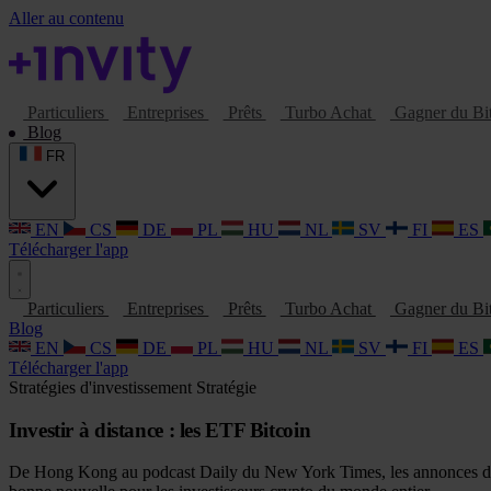
Aller au contenu
Particuliers
Entreprises
Prêts
Turbo Achat
Gagner du Bi
Blog
FR
EN
CS
DE
PL
HU
NL
SV
FI
ES
Télécharger l'app
Particuliers
Entreprises
Prêts
Turbo Achat
Gagner du Bi
Blog
EN
CS
DE
PL
HU
NL
SV
FI
ES
Télécharger l'app
Stratégies d'investissement
Stratégie
Investir à distance : les ETF Bitcoin
De Hong Kong au podcast Daily du New York Times, les annonces d'app