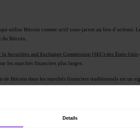
ui utilise Bitcoin comme actif sous-jacent au lieu d’actions. Le
t du Bitcoin.
r la Securities and Exchange Commission (SEC) des États-Unis
par les marchés financiers plus larges.
on de Bitcoin dans les marchés financiers traditionnels est un si
lles signifient également une nouvelle vague d’investissement —
imitée, cette demande croissante implique également une hausse
Details
aux États-Unis. Hong Kong a récemment approuvé des ETF Bitc