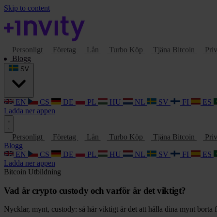
Skip to content
Personligt
Företag
Lån
Turbo Köp
Tjäna Bitcoin
Priv
Blogg
SV
EN
CS
DE
PL
HU
NL
SV
FI
ES
Ladda ner appen
Personligt
Företag
Lån
Turbo Köp
Tjäna Bitcoin
Priv
Blogg
EN
CS
DE
PL
HU
NL
SV
FI
ES
Ladda ner appen
Bitcoin
Utbildning
Vad är crypto custody och varför är det viktigt?
Nycklar, mynt, custody: så här viktigt är det att hålla dina mynt bort