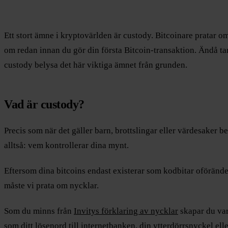
Ett stort ämne i kryptovärlden är custody. Bitcoinare pratar om 
om redan innan du gör din första Bitcoin-transaktion. Ändå ta
custody belysa det här viktiga ämnet från grunden.
Vad är custody?
Precis som när det gäller barn, brottslingar eller värdesaker b
alltså: vem kontrollerar dina mynt.
Eftersom dina bitcoins endast existerar som kodbitar oföränder
måste vi prata om nycklar.
Som du minns från
Invitys förklaring av nycklar
skapar du var
som ditt lösenord till internetbanken, din ytterdörrsnyckel eller