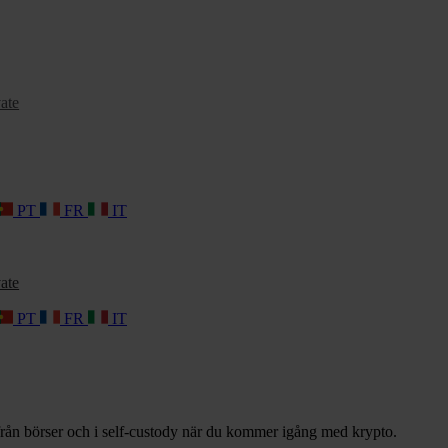
ate
PT
FR
IT
ate
PT
FR
IT
a från börser och i self-custody när du kommer igång med krypto.