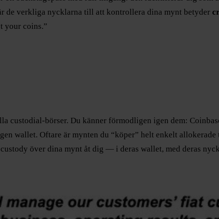
är de verkliga nycklarna till att kontrollera dina mynt betyder
c
t your coins.”
ella custodial-börser. Du känner förmodligen igen dem: Coinba
egen wallet. Oftare är mynten du “köper” helt enkelt allokerade 
r custody över dina mynt åt dig — i deras wallet, med deras nyck