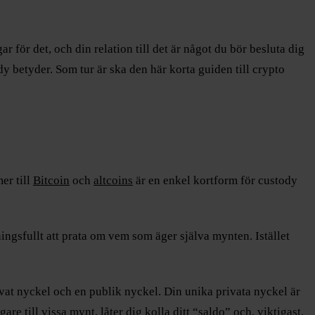
r för det, och din relation till det är något du bör besluta dig
y betyder. Som tur är ska den här korta guiden till crypto
er till
Bitcoin
och
altcoins
är en enkel kortform för custody
ningsfullt att prata om vem som äger själva mynten. Istället
vat nyckel och en publik nyckel. Din unika privata nyckel är
re till vissa mynt, låter dig kolla ditt “saldo” och, viktigast,