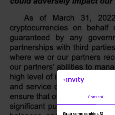
Consent
Grab some cookies 🍪