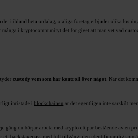
det i ibland heta ordalag, otaliga företag erbjuder olika lösninga
r många i kryptocommunityt det för givet att man vet vad custod
etyder
custody vem som har kontroll över något
. När det komm
ligt inristade i
blockchainen
är det egentligen inte särskilt me
je gång du börjar arbeta med krypto ett par bestående av en pri
 ett backstagepass med full tillgång: den identifierar dig som äga