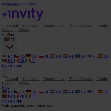
Pular para o conteúdo
Pessoal
Empresas
Empréstimos
Turbo Compra
Ganhe
Bitcoin
Private
Blog
PT
EN
CS
DE
PL
HU
NL
SV
FI
ES
PT
FR
IT
Baixar o app
Pessoal
Empresas
Empréstimos
Turbo Compra
Ganhe
Bitcoin
Private
Blog
EN
CS
DE
PL
HU
NL
SV
FI
ES
PT
FR
IT
Baixar o app
Guias para iniciantes
Como fazer