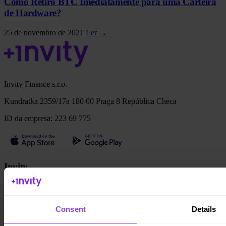
Como Retiro BTC Imediatamente para uma Carteira
de Hardware?
25 de novembro de 2021
Ler →
Invity Finance s.r.o.
Kundratka 2359/17a 180 00 Praga 8 República Checa
ID da empresa: 223 69 775
Invity
Pessoal
Empresas
Empréstimos
Consent
Details
Turbo Compra
Ganhe Bitcoin