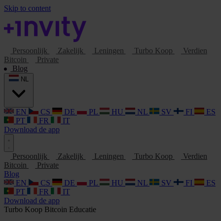
Skip to content
Persoonlijk
Zakelijk
Leningen
Turbo Koop
Verdien
Bitcoin
Private
Blog
NL
EN
CS
DE
PL
HU
NL
SV
FI
ES
PT
FR
IT
Download de app
Persoonlijk
Zakelijk
Leningen
Turbo Koop
Verdien
Bitcoin
Private
Blog
EN
CS
DE
PL
HU
NL
SV
FI
ES
PT
FR
IT
Download de app
Turbo Koop
Bitcoin
Educatie