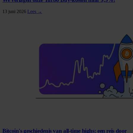
13 juni 2026
Lees →
Bitcoin's geschiedenis van all-time highs: een reis door