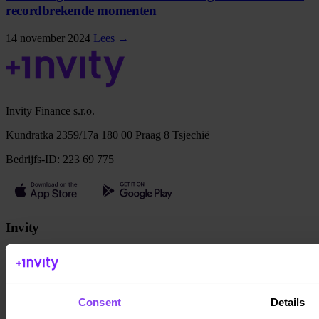
recordbrekende momenten
14 november 2024
Lees →
Invity Finance s.r.o.
Kundratka 2359/17a 180 00 Praag 8 Tsjechië
Bedrijfs-ID: 223 69 775
Invity
Persoonlijk
Zakelijk
Leningen
Turbo Koop
Consent
Details
Verdien Bitcoin