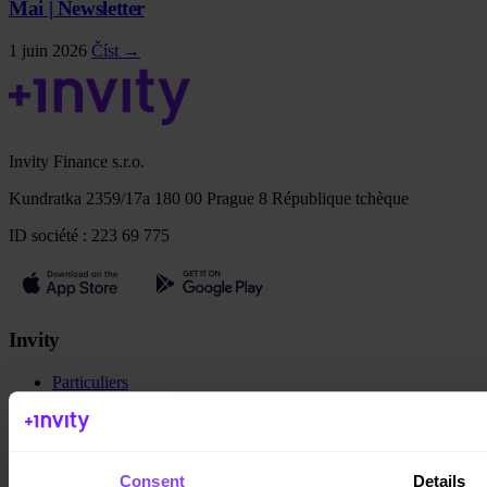
Mai | Newsletter
1 juin 2026
Číst →
Invity Finance s.r.o.
Kundratka 2359/17a 180 00 Prague 8 République tchèque
ID société : 223 69 775
Invity
Particuliers
Entreprise
Prêts
Turbo Achat
Gagner du Bitcoin
Private
Consent
Details