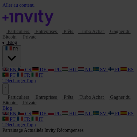
Aller au contenu
Particuliers
Entreprises
Prêts
Turbo Achat
Gagner du
Bitcoin
Private
Blog
FR
EN
CS
DE
PL
HU
NL
SV
FI
ES
PT
FR
IT
Télécharger l'app
Particuliers
Entreprises
Prêts
Turbo Achat
Gagner du
Bitcoin
Private
Blog
EN
CS
DE
PL
HU
NL
SV
FI
ES
PT
FR
IT
Télécharger l'app
Parrainage
Actualités Invity
Récompenses