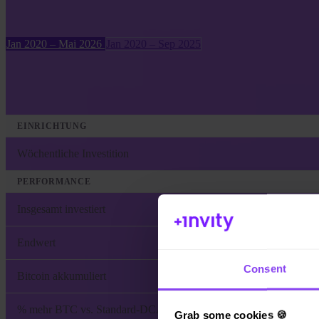
Jan 2020 – Mai 2026
Jan 2020 – Sep 2025
EINRICHTUNG
Wöchentliche Investition
PERFORMANCE
Insgesamt investiert
Endwert
Consent
Bitcoin akkumuliert
% mehr BTC vs. Standard-DCA
Grab some cookies 🍪