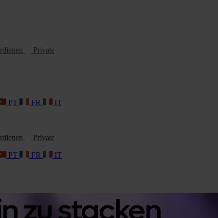
erdienen
Private
PT
FR
IT
erdienen
Private
PT
FR
IT
in zu stacken