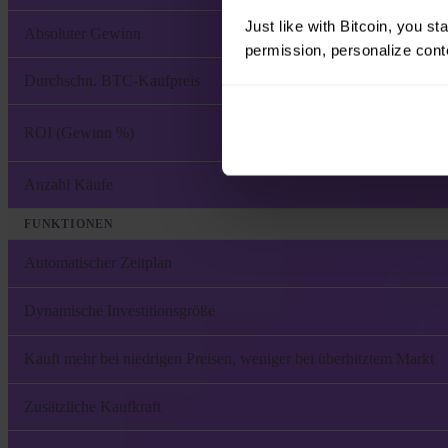
Just like with Bitcoin, you st
Absoluter Gewinn
permission, personalize conte
Durchschn. BTC-Kaufpreis
ROI (Gewinn %)
Anzahl Käufe
FUNKTIONEN
Automatischer Zeitplan
Dynamische Investitionsgröße
Kauft mehr bei niedrigen Preisen, weniger bei überhitztem Markt
Zusätzliche Kaufkraft