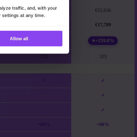
yze traffic, and, with your 
€33,377
€52,036
 settings at any time.
€21,388
€17,789
Allow all
+199.3%
+259.8%
★
335
335
✓
✓
—
✓
—
✓
+60%
+60%