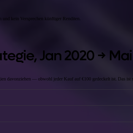
 und kein Versprechen künftiger Renditen.
tegie,
Jan 2020 → Mai
en davonziehen — obwohl jeder Kauf auf €100 gedeckelt ist. Das ist s