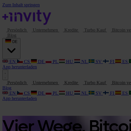
Zum Inhalt springen
Persönlich
Unternehmen
Kredite
Turbo Kauf
Bitcoin v
Blog
DE
EN
CS
DE
PL
HU
NL
SV
FI
ES
App herunterladen
Persönlich
Unternehmen
Kredite
Turbo Kauf
Bitcoin v
Blog
EN
CS
DE
PL
HU
NL
SV
FI
ES
App herunterladen
Vier Wege, Bitco