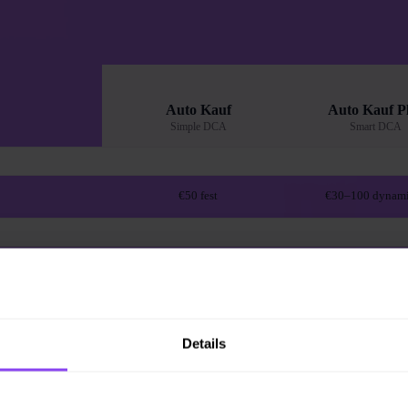
Auto Kauf
Auto Kauf P
Simple DCA
Smart DCA
€50 fest
€30–100 dynami
€16,750
€20,028
€42,650
€58,621
Details
0.6663 BTC
0.9159 BT
Basis
+37.4%