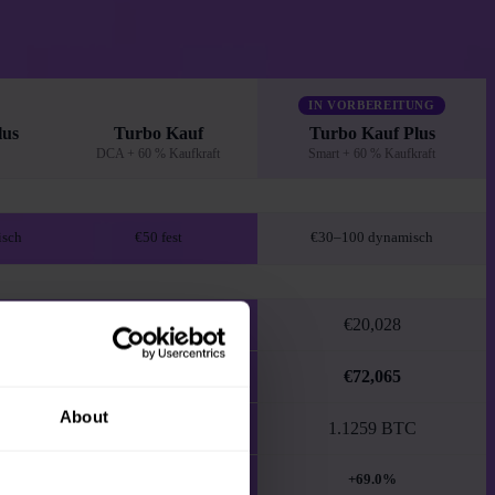
IN VORBEREITUNG
lus
Turbo Kauf
Turbo Kauf Plus
DCA + 60 % Kaufkraft
Smart + 60 % Kaufkraft
sch
€50 fest
€30–100 dynamisch
€16,750
€20,028
€50,127
€72,065
About
C
0.7832 BTC
1.1259 BTC
+17.5%
+69.0%