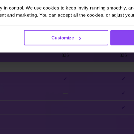
ay in control. We use cookies to keep Invity running smoothly, anal
€25,900
€38,593
nt and marketing. You can accept all the cookies, or adjust your
€25,137
€21,868
Customize
+154.6%
+192.7%
335
335
✓
✓
—
✓
—
✓
—
—