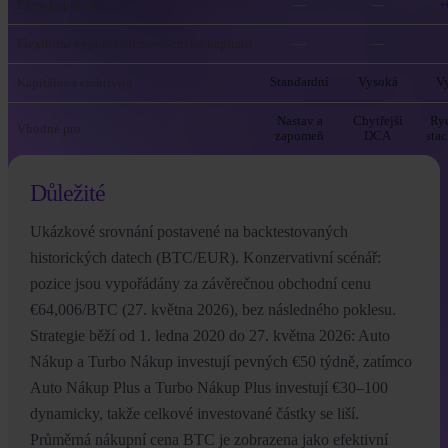
Extra kupní síla
—
—
+
Flexibilní vypořádání navýšeného kapitálu
—
—
Kapitálová efektivita
Standardní
Vysoká
V
Nastav a
Chytřejší
Ryc
Vhodné pro
zapomeň
DCA
sta
Důležité
Ukázkové srovnání postavené na backtestovaných
historických datech (BTC/EUR). Konzervativní scénář:
pozice jsou vypořádány za závěrečnou obchodní cenu
€64,006/BTC (27. května 2026), bez následného poklesu.
Strategie běží od 1. ledna 2020 do 27. května 2026: Auto
Nákup a Turbo Nákup investují pevných €50 týdně, zatímco
Auto Nákup Plus a Turbo Nákup Plus investují €30–100
dynamicky, takže celkové investované částky se liší.
Průměrná nákupní cena BTC je zobrazena jako efektivní