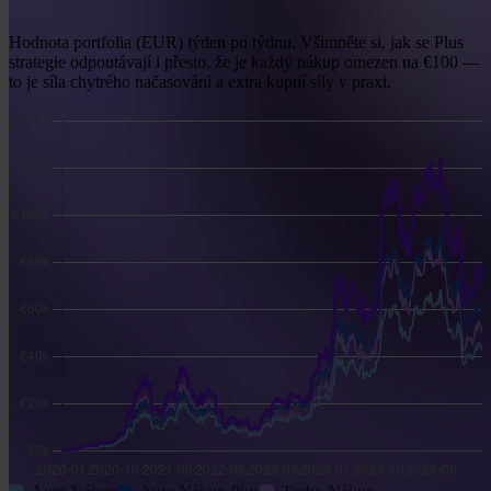
Hodnota portfolia (EUR) týden po týdnu. Všimněte si, jak se Plus
strategie odpoutávají i přesto, že je každý nákup omezen na €100 —
to je síla chytrého načasování a extra kupní síly v praxi.