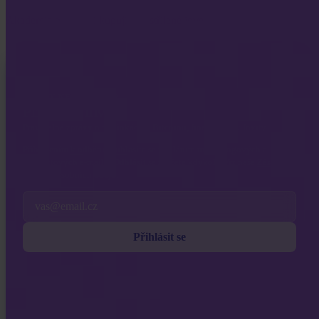
Akademie pro první kupující i ostřílené investory.
INVITY NEWSLETTER
Přímo od Invity
Pravidelné zprávy o novinkách v Bitcoinu, financích a v Invity.
Přihlášením k odběru souhlasíte se zasíláním marketingových a
produktových e-mailů. Odhlásit se můžete kdykoli. Viz naše
Zásady
ochrany osobních údajů
.
Email
Přihlásit se