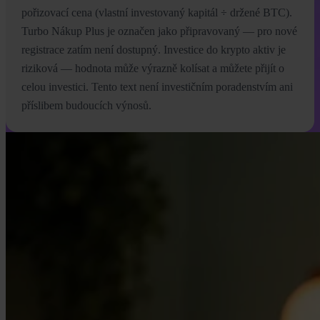
pořizovací cena (vlastní investovaný kapitál ÷ držené BTC).
Turbo Nákup Plus je označen jako připravovaný — pro nové
registrace zatím není dostupný. Investice do krypto aktiv je
riziková — hodnota může výrazně kolísat a můžete přijít o
celou investici. Tento text není investičním poradenstvím ani
příslibem budoucích výnosů.