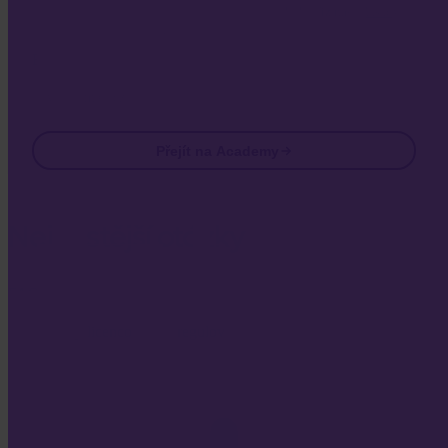
produktových e-mailů. Odhlásit se můžete kdykoli. Viz naše
Zásady
ochrany osobních údajů
.
Email
Přejít na Academy
Nejčastější otázky
FAQ
Je Invity licencované a regulované?