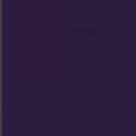
Ano. Invity Finance s.r.o. funguje pod finanční licencí EU a v plné
shodě s MiCA. Vaše aktivita má stejnou ochranu jako jakákoli
regulovaná finanční služba v Evropské unii.
Jak se Invity liší od burzy?