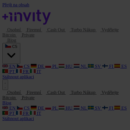
Přejít na obsah
Osobní
Firemní
Cash Out
Turbo Nákup
Vydělejte
Bitcoin
Private
Blog
CS
EN
CS
DE
PL
HU
NL
SV
FI
ES
PT
FR
IT
Stáhnout aplikaci
Osobní
Firemní
Cash Out
Turbo Nákup
Vydělejte
Bitcoin
Private
Blog
EN
CS
DE
PL
HU
NL
SV
FI
ES
PT
FR
IT
Stáhnout aplikaci