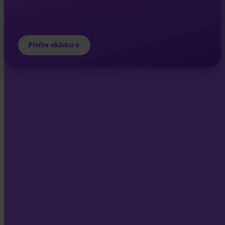
Přečíst ukázku
INVITY ACADEMY
Zlepši si znalosti o Bitcoinu
Krátké lekce, kvízy a praktické rámce přímo v aplikaci.
Návštěvou Academy souhlasíte se zasíláním marketingových a