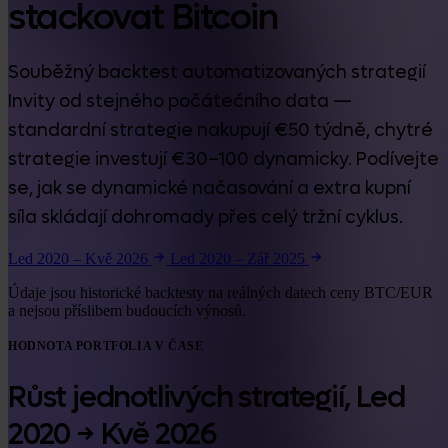
stackovat Bitcoin
Souběžný backtest automatizovaných strategií
Invity od stejného počátečního data —
standardní strategie nakupují €50 týdně, chytré
strategie investují €30–100 dynamicky. Podívejte
se, jak se dynamické načasování a extra kupní
síla skládají dohromady přes celý tržní cyklus.
Led 2020 – Kvě 2026
Led 2020 – Zář 2025
Údaje jsou historické backtesty na reálných datech ceny BTC/EUR
a nejsou příslibem budoucích výnosů.
HODNOTA PORTFOLIA V ČASE
Růst jednotlivých strategií,
Led
2020 → Kvě 2026