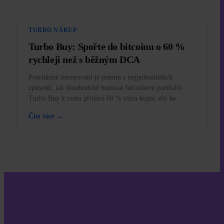
TURBO NÁKUP
Turbo Buy: Spořte do bitcoinu o 60 %
rychleji než s běžným DCA
Pravidelné investování je jedním z nejjednodušších
způsobů, jak dlouhodobě budovat bitcoinové portfolio.
Turbo Buy k tomu přidává 60 % extra kupní síly ke
každému nákupu.
Číst více →
UČTE SE S INVITY
Posuňte svoje znalosti o Bitcoinu