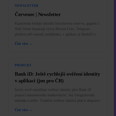
NEWSLETTER
Červenec | Newsletter
Kazachstán buduje národní bitcoinovou rezervu, giganti z
Wall Street financují vývoj Bitcoin Core, Telegram
přidává self-custody peněženku, v aplikaci je BankID a v
edukativním koutku zlato mimo zákon.
Číst více →
PRODUKT
Bank iD: Ještě rychlejší ověření identity
v aplikaci (jen pro ČR)
Invity nově umožňuje ověření identity přes Bank iD
pomocí internetového bankovnictví, bez fotografování
dokladu a selfie. Tradiční ověření zůstává plně k dispozici.
Číst více →