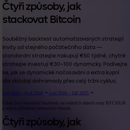
Čtyři způsoby, jak
stackovat Bitcoin
Souběžný backtest automatizovaných strategií
Invity od stejného počátečního data —
standardní strategie nakupují €50 týdně, chytré
strategie investují €30–100 dynamicky. Podívejte
se, jak se dynamické načasování a extra kupní
síla skládají dohromady přes celý tržní cyklus.
Led 2020 – Kvě 2026
Led 2020 – Zář 2025
Údaje jsou historické backtesty na reálných datech ceny BTC/EUR
a nejsou příslibem budoucích výnosů.
Čtyři způsoby, jak