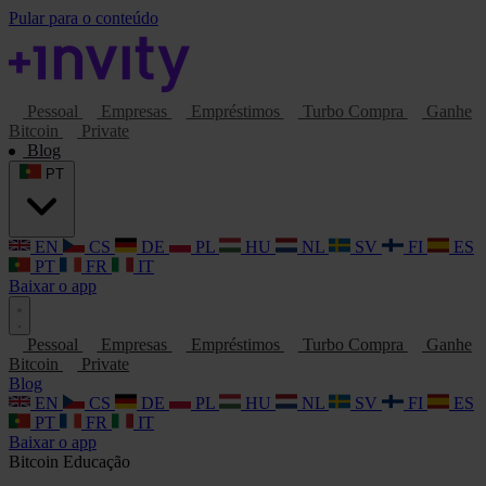
Pular para o conteúdo
Pessoal
Empresas
Empréstimos
Turbo Compra
Ganhe
Bitcoin
Private
Blog
PT
EN
CS
DE
PL
HU
NL
SV
FI
ES
PT
FR
IT
Baixar o app
Pessoal
Empresas
Empréstimos
Turbo Compra
Ganhe
Bitcoin
Private
Blog
EN
CS
DE
PL
HU
NL
SV
FI
ES
PT
FR
IT
Baixar o app
Bitcoin
Educação