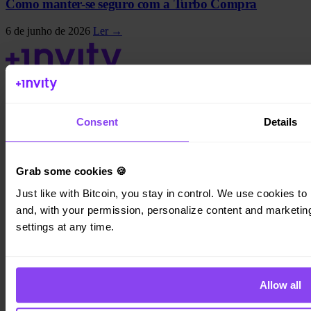
Como manter-se seguro com a Turbo Compra
6 de junho de 2026
Ler →
Invity Finance s.r.o.
Consent
Details
Kundratka 2359/17a 180 00 Praga 8 República Checa
ID da empresa: 223 69 775
Grab some cookies 🍪
Just like with Bitcoin, you stay in control. We use cookies to 
and, with your permission, personalize content and marketing.
Invity
settings at any time.
Pessoal
Empresas
Empréstimos
Turbo Compra
Allow all
Ganhe Bitcoin
Private