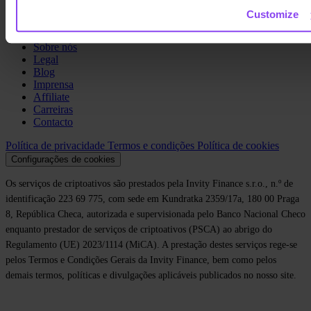
Customize
Company
Sobre nós
Legal
Blog
Imprensa
Affiliate
Carreiras
Contacto
Política de privacidade
Termos e condições
Política de cookies
Configurações de cookies
Os serviços de criptoativos são prestados pela Invity Finance s.r.o., n.º de
identificação 223 69 775, com sede em Kundratka 2359/17a, 180 00 Praga
8, República Checa, autorizada e supervisionada pelo Banco Nacional Checo
enquanto prestador de serviços de criptoativos (PSCA) ao abrigo do
Regulamento (UE) 2023/1114 (MiCA). A prestação destes serviços rege-se
pelos Termos e Condições Gerais da Invity Finance, bem como pelos
demais termos, políticas e divulgações aplicáveis publicados no nosso site.